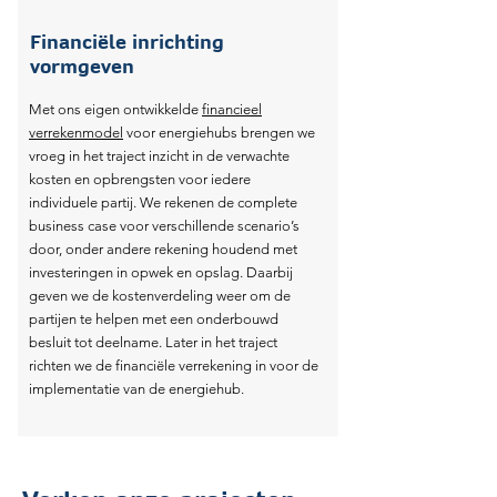
Financiële inrichting
vormgeven
Met ons eigen ontwikkelde
financieel
verrekenmodel
voor energiehubs brengen we
vroeg in het traject inzicht in de verwachte
kosten en opbrengsten voor iedere
Created by Gregor Cres
individuele partij. We rekenen de complete
from the Noun Project
business case voor verschillende scenario’s
door, onder andere rekening houdend met
investeringen in opwek en opslag. Daarbij
geven we de kostenverdeling weer om de
partijen te helpen met een onderbouwd
besluit tot deelname. Later in het traject
Created by Lars Meiertoberens
richten we de financiële verrekening in voor de
from the Noun Project
implementatie van de energiehub.