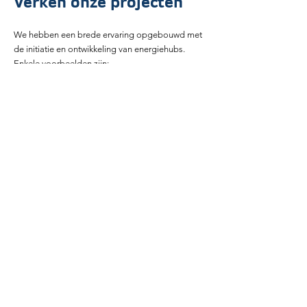
Verken onze projecten
We hebben een brede ervaring opgebouwd met
de initiatie en ontwikkeling van energiehubs.
Enkele voorbeelden zijn:
Handelingsperspectief initiatie
energiehub voor gemeenten
Voor TKI Urban Energy en RVO ontwikkelden
wij een handelingsperspectief voor
gemeenten voor de initiatie van energiehubs.