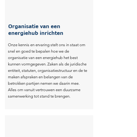
Created by Eko Purno
from the Noun Project
Organisatie van een
energiehub inrichten
Onze kennis en ervaring stelt ons in staat om
Created by Jesus Puer
snel en goed te bepalen hoe we de
organisatie van een energiehub het best
from the Noun Project
kunnen vormgegeven. Zaken als de juridische
entiteit, statuten, organisatiestructuur en de te
maken afspraken en belangen van de
betrokken partijen nemen we daarin mee.
Alles om vanuit vertrouwen een duurzame
samenwerking tot stand te brengen.