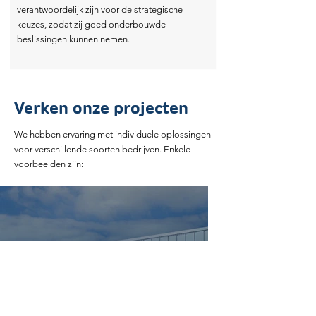
verantwoordelijk zijn voor de strategische
keuzes, zodat zij goed onderbouwde
beslissingen kunnen nemen.
Verken onze projecten
We hebben ervaring met individuele oplossingen
voor verschillende soorten bedrijven. Enkele
Created by Jesus Puer
voorbeelden zijn:
from the Noun Project
Flexibiliteitsscan Nossin
Fijnmechanische Industrie
Voor Nossin voerden wij een flexscan uit naar
de mogelijkheden om flexibel om te gaan
met het verbruik. Door de huidige