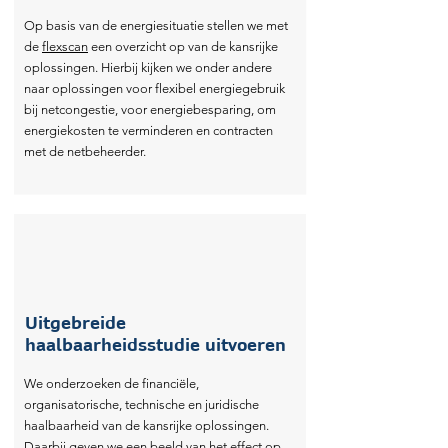
Op basis van de energiesituatie stellen we met
de
flexscan
een overzicht op van de kansrijke
oplossingen. Hierbij kijken we onder andere
naar oplossingen voor flexibel energiegebruik
bij netcongestie, voor energiebesparing, om
energiekosten te verminderen en contracten
Handmatige
met de netbeheerder.
E
-
sturing
Created by Arafat 
from the Noun Proj
Uitgebreide
haalbaarheidsstudie uitvoeren
We onderzoeken de financiële,
organisatorische, technische en juridische
haalbaarheid van de kansrijke oplossingen.
*
ATR
=
Alternat
Daarbij geven we een beeld van het effect op