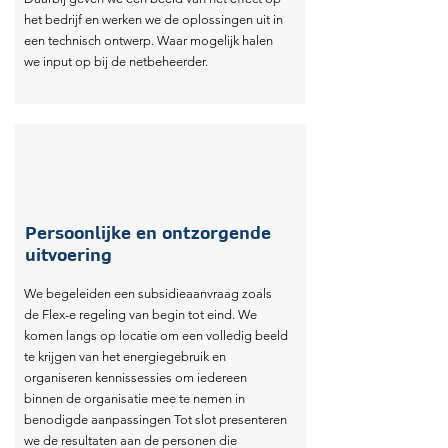
het bedrijf en werken we de oplossingen uit in
C
S
C
=
Capacite
een technisch ontwerp. Waar mogelijk halen
we input op bij de netbeheerder.
**
Enkel in het ge
Persoonlijke en ontzorgende
uitvoering
We begeleiden een subsidieaanvraag zoals
de Flex-e regeling van begin tot eind. We
komen langs op locatie om een volledig beeld
te krijgen van het energiegebruik en
organiseren kennissessies om iedereen
binnen de organisatie mee te nemen in
benodigde aanpassingen Tot slot presenteren
we de resultaten aan de personen die