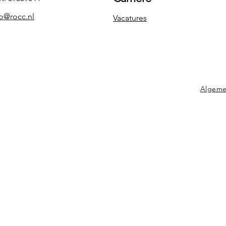
fo@rocc.nl
Vacatures
Algeme