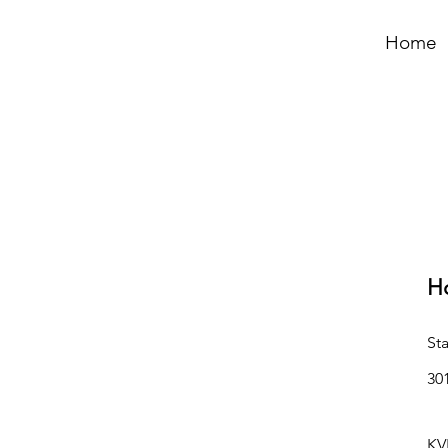
Home
H
St
30
KV