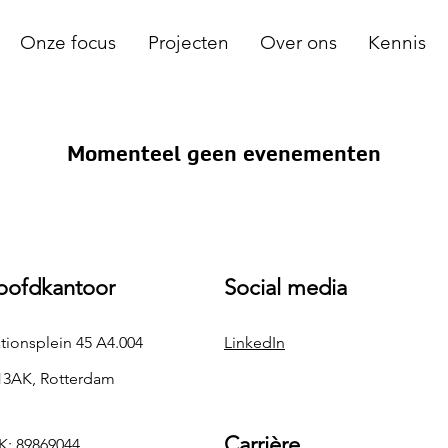
Onze focus
Projecten
Over ons
Kennis
Momenteel geen evenementen
oofdkantoor
Social media
ationsplein 45 A4.004
LinkedIn
13AK, Rotterdam
Carrière
K: 89869044