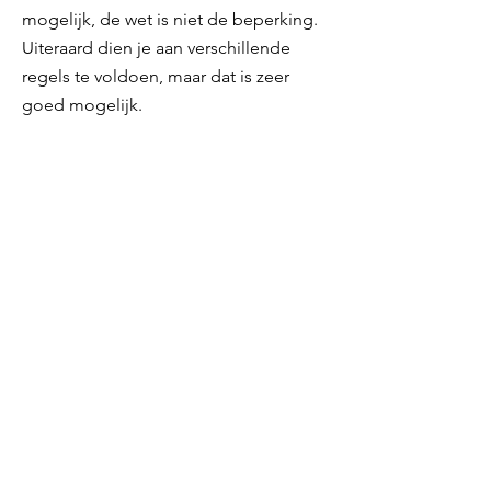
mogelijk, de wet is niet de beperking.
Uiteraard dien je aan verschillende
regels te voldoen, maar dat is zeer
goed mogelijk.
Ben je benieuwd of er voor jouw
probleem ook een oplossing is? Of
denk je met je grote netaansluiting een
extra inkomstenbron te kunnen
genereren? Wij kunnen je helpen met
het bekijken van de mogelijkheden,
kansen en de bijbehorende kans van
slagen. ROCC is een onafhankelijk
adviesbureau dat zich richt op het
vandaag de dag mogelijk maken van
de energietransitie. Kan niet bestaat
niet, kan anders wel! Zo gaan wij voor