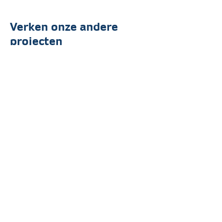
Verken onze andere
projecten
Taxibedrijf verduurzaamt met
nieuwe laadinfrastructuur,
zonnepanelen en batterij
In opdracht van de BOM hebben wij een
taxibedrijf begeleid in het vinden van
oplossingen voor maximale laadcapaciteit op
eigen terrein en bij omliggende bedrijven.