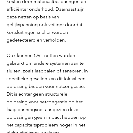
kosten door materiaalbesparingen en
efficiënter onderhoud. Daarnaast zijn
deze netten op basis van
gelijkspanning ook veiliger doordat
Created by Lars Meiertoberens
from the Noun Project
kortsluitingen sneller worden
gedetecteerd en verholpen.
Ook kunnen OVL-netten worden
gebruikt om andere systemen aan te
sluiten, zoals laadpalen of sensoren. In
specifieke gevallen kan dit lokaal een
oplossing bieden voor netcongestie.
Dit is echter geen structurele
oplossing voor netcongestie op het
laagspanningsnet aangezien deze
oplossingen geen impact hebben op
het capaciteitsprobleem hoger in het
elektriciteitsnet, zoals op